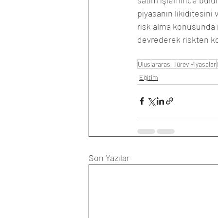
satım işleminde bulun
piyasanın likiditesini
risk alma konusunda ist
devrederek riskten k
Uluslararası Türev Piyasalar
Eğitim
Son Yazılar