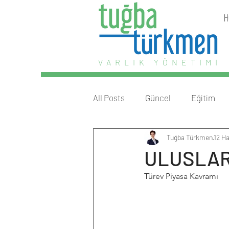
H
VARLIK YÖNETİMİ
All Posts
Güncel
Eğitim
Tuğba Türkmen
12 H
ULUSLAR
Türev Piyasa Kavramı