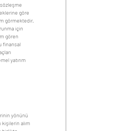
k sözleşme 
teklerine göre 
lem görmektedir.
runma için 
lem gören 
 finansal 
çları 
emel yatırım 
erinin yönünü 
kişilerin alım 