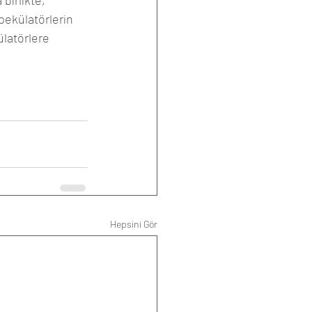
irlikte, 
spekülatörlerin 
ülatörlere 
Hepsini Gör