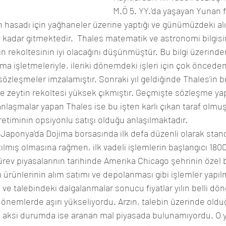
M.Ö 5. YY.’da yaşayan Yunan fi
in hasadı için yağhaneler üzerine yaptığı ve günümüzdeki al
 kadar gitmektedir.  Thales matematik ve astronomi bilgisin
 rekoltesinin iyi olacağını düşünmüştür. Bu bilgi üzerinden
kma işletmeleriyle, ileriki dönemdeki işleri için çok önceden
özleşmeler imzalamıştır. Sonraki yıl geldiğinde Thales’in be
 zeytin rekoltesi yüksek çıkmıştır. Geçmişte sözleşme yapt
anlaşmalar yapan Thales ise bu işten karlı çıkan taraf olmuş
etiminin opsiyonlu satışı olduğu anlaşılmaktadır.
a Japonya’da Dojima borsasında ilk defa düzenli olarak stan
ılmış olmasına rağmen, ilk vadeli işlemlerin başlangıcı 1800’l
rev piyasalarının tarihinde Amerika Chicago şehrinin özel bi
 ürünlerinin alım satımı ve depolanması gibi işlemler yapıl
 ve talebindeki dalgalanmalar sonucu fiyatlar yılın belli d
önemlerde aşırı yükseliyordu. Arzın, talebin üzerinde old
r, aksi durumda ise aranan mal piyasada bulunamıyordu. O yıl