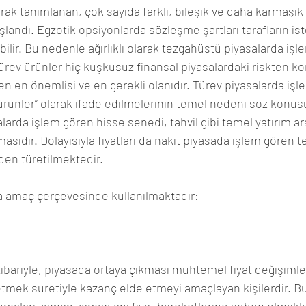
arak tanımlanan, çok sayıda farklı, bileşik ve daha karmaşı
şlandı. Egzotik opsiyonlarda sözleşme şartları tarafların is
bilir. Bu nedenle ağırlıklı olarak tezgahüstü piyasalarda iş
ürev ürünler hiç kuşkusuz finansal piyasalardaki riskten ko
rden en önemlisi ve en gerekli olanıdır. Türev piyasalarda iş
ürünler” olarak ifade edilmelerinin temel nedeni söz konusu
alarda işlem gören hisse senedi, tahvil gibi temel yatırım ara
masıdır. Dolayısıyla fiyatları da nakit piyasada işlem gören t
nden türetilmektedir.
a amaç çerçevesinde kullanılmaktadır:
tibariyle, piyasada ortaya çıkması muhtemel fiyat değişiml
tmek suretiyle kazanç elde etmeyi amaçlayan kişilerdir. Bu 