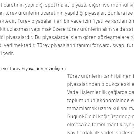
icaretinin yapıldığı spot (nakit) piyasa, diğeri ise menkul k
n türev ürünlerin ticaretinin yapıldığı piyasalar. Bunlara ise
edir. Türev piyasalar, ileri bir vade için fiyatı ve şartları ö
kit uzlaşması yapılmak üzere türev ürünlerin alım ya da sat
i piyasalardır. Bu piyasalarda işlem gören sözleşmelere tü
dı verilmektedir. Türev piyasaların tanımı forward, swap, fu
içerir.
i ve Türev Piyasalarının Gelişimi
Türev ürünlerin tarihi bilinen 
piyasalarından oldukça eskile
Vadeli işlemler ilk çağlarda da
toplumunun ekonomisinde ek
tamamlamak üzere kullanılma
Bugünkü gibi kağıt üzerinde 
olmasa da temel mantık aynıy
Kayıtlardaki ilk vadeli sözleşm