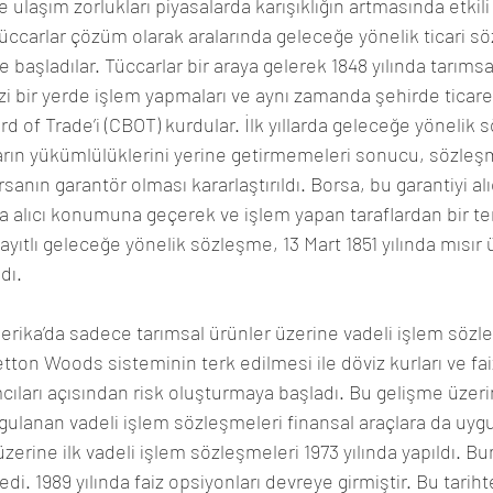
ulaşım zorlukları piyasalarda karışıklığın artmasında etkil
tüccarlar çözüm olarak aralarında geleceğe yönelik ticari s
başladılar. Tüccarlar bir araya gelerek 1848 yılında tarımsal
zi bir yerde işlem yapmaları ve aynı zamanda şehirde ticare
 of Trade’i (CBOT) kurdular. İlk yıllarda geleceğe yönelik 
arın yükümlülüklerini yerine getirmemeleri sonucu, sözleşm
sanın garantör olması kararlaştırıldı. Borsa, bu garantiyi alı
nda alıcı konumuna geçerek ve işlem yapan taraflardan bir te
ayıtlı geleceğe yönelik sözleşme, 13 Mart 1851 yılında mısır 
dı.
Amerika’da sadece tarımsal ürünler üzerine vadeli işlem sözl
etton Woods sisteminin terk edilmesi ile döviz kurları ve fai
cıları açısından risk oluşturmaya başladı. Bu gelişme üzerine
gulanan vadeli işlem sözleşmeleri finansal araçlara da uy
üzerine ilk vadeli işlem sözleşmeleri 1973 yılında yapıldı. Bu
edi. 1989 yılında faiz opsiyonları devreye girmiştir. Bu tarih