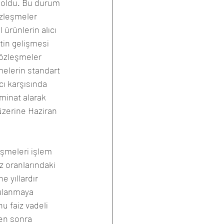
i oldu. Bu durum 
özleşmeler 
 ürünlerin alıcı 
tin gelişmesi 
sözleşmeler 
elerin standart 
cı karşısında 
minat alarak 
üzerine Haziran 
eşmeleri işlem 
z oranlarındaki 
 yıllardır 
gulanmaya 
nu faiz vadeli 
ten sonra 