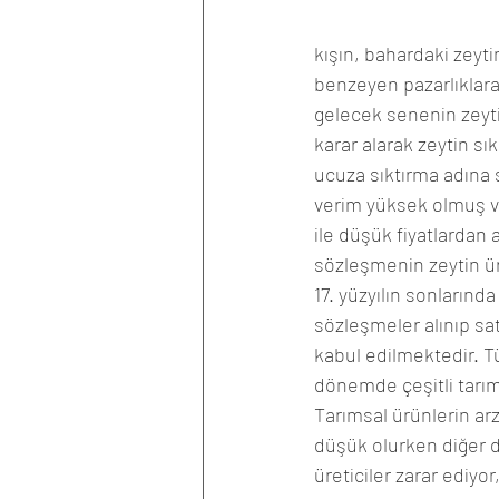
kışın, bahardaki zeyt
benzeyen pazarlıklara
gelecek senenin zeytin
karar alarak zeytin sı
ucuza sıktırma adına s
verim yüksek olmuş ve
ile düşük fiyatlardan 
sözleşmenin zeytin ür
17. yüzyılın sonlarınd
sözleşmeler alınıp sat
kabul edilmektedir. Tü
dönemde çeşitli tarım
Tarımsal ürünlerin arz
düşük olurken diğer d
üreticiler zarar ediyo