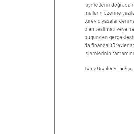
kıymetlerin doğrudan t
malların üzerine yazıla
türev piyasalar denmekt
olan teslimatı veya na
bugünden gerçekleştiğ
da finansal türevler a
işlemlerinin tamamını 
Türev Ürünlerin Tarihçes