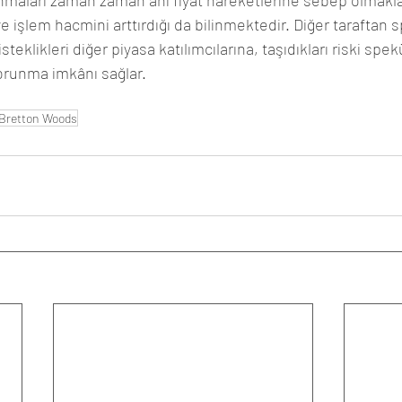
maları zaman zaman ani fiyat hareketlerine sebep olmakla b
 ve işlem hacmini arttırdığı da bilinmektedir. Diğer taraftan 
eklikleri diğer piyasa katılımcılarına, taşıdıkları riski spek
orunma imkânı sağlar.
Bretton Woods