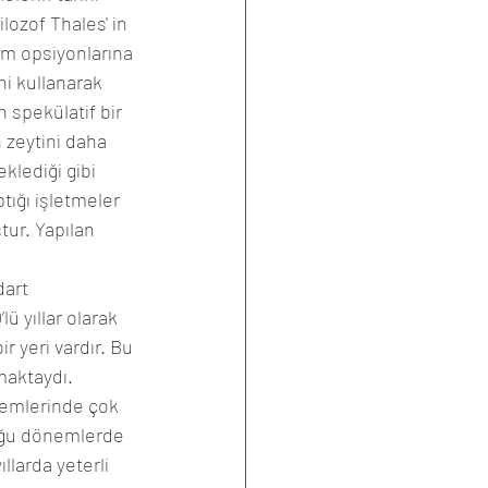
lozof Thales' in 
ım opsiyonlarına 
i kullanarak  
 spekülatif bir 
 zeytini daha 
klediği gibi 
ığı işletmeler 
tur. Yapılan 
dart 
ü yıllar olarak 
r yeri vardır. Bu 
maktaydı. 
önemlerinde çok 
uğu dönemlerde 
larda yeterli 