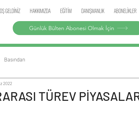
OŞ GELDİNİZ
HAKKIMIZDA
EĞİTİM
DANIŞMANLIK
ABONELİKLER
Günlük Bülten Abonesi Olmak İçin
Basından
az 2022
ARASI TÜREV PİYASALA