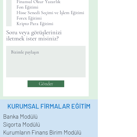
Finansal Okur Yazarlık
n
Fon Eğitimi
l
Hisse Senedi Seçimi ve İşlem Eğitimi
u
Forex Eğitimi
Kripto Para Eğitimi
Soru veya görüşlerinizi
iletmek ister misiniz?
Gönder
KURUMSAL FİRMALAR EĞİTİM
Banka Modülü
Sigorta Modülü
Kurumların Finans Birim Modülü