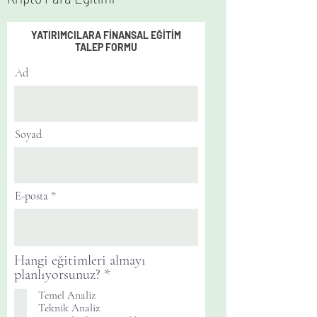
YATIRIMCILARA FİNANSAL EĞİTİM
TALEP FORMU
Ad
Soyad
E-posta
Hangi eğitimleri almayı
Z
planlıyorsunuz?
*
o
Temel Analiz
r
Teknik Analiz
u