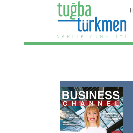
H
VARLIK YÖNETİMİ