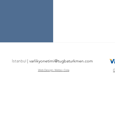
İstanbul
|
varlikyonetimi@tugbaturkmen.com
G
Web Design: Websi-Cola