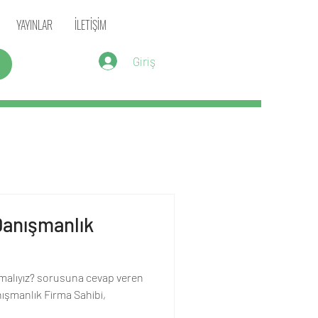
YAYINLAR
İLETİŞİM
Giriş
Danışmanlık
malıyız? sorusuna cevap veren
nışmanlık Firma Sahibi,