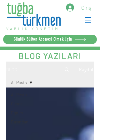
Giriş
VARLIK YÖNETİMİ
Günlük Bülten Abonesi Olmak İçin
BLOG YAZILARI
Kaydol
BLOG
All Posts
All Posts
Güncel
Eğitim
Basından